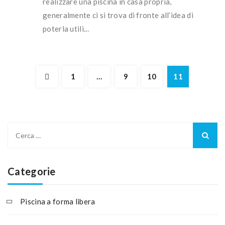
realizzare una piscina in casa propria,
generalmente ci si trova di fronte all’idea di
poterla utili...
1
…
9
10
11
Ricerca
per:
Categorie
Piscina a forma libera