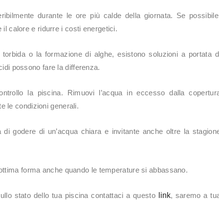
ibilmente durante le ore più calde della giornata. Se possibile
il calore e ridurre i costi energetici.
orbida o la formazione di alghe, esistono soluzioni a portata d
cidi possono fare la differenza.
controllo la piscina. Rimuovi l’acqua in eccesso dalla copertur
 le condizioni generali.
 di godere di un’acqua chiara e invitante anche oltre la stagion
 ottima forma anche quando le temperature si abbassano.
ullo stato dello tua piscina contattaci a questo
link
, saremo a tu