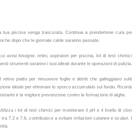
e la tua piscina venga trascurata. Continua a prendertene cura pe
a anche dopo che le giornate calde saranno passate.
ui avrai bisogno: retini, aspiratori per piscina, kit di test chimici
sti strumenti saranno i tuoi alleati durante le operazioni di pulizia
retino piatto per rimuovere foglie e detriti che galleggiano sull
luzione ideale per eliminare lo sporco accumulato sul fondo. Ricord
costante è la migliore prevenzione contro la formazione di alghe.
Utilizza i kit di test chimici per monitorare il pH e il livello di clor
a 7.2 e 7.6, contribuisce a evitare irritazioni cutanee e oculari. I
rità.