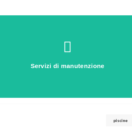
Clicca qui
piscina
Servizi di manutenzione
scopri come proteggere la tua
piscine