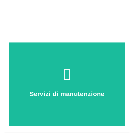
Clicca qui
piscina
Servizi di manutenzione
scopri come proteggere la tua